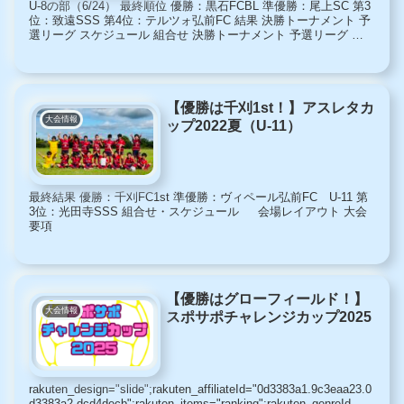
U-8の部（6/24） 最終順位 優勝：黒石FCBL 準優勝：尾上SC 第3
位：致遠SSS 第4位：テルツォ弘前FC 結果 決勝トーナメント 予
選リーグ スケジュール 組合せ 決勝トーナメント 予選リーグ タ
イムスケジュール 会場レイアウト...
【優勝は千刈1st！】アスレタカ
大会情報
ップ2022夏（U-11）
最終結果 優勝：千刈FC1st 準優勝：ヴィペール弘前FC U-11 第
3位：光田寺SSS 組合せ・スケジュール 会場レイアウト 大会
要項
【優勝はグローフィールド！】
大会情報
スポサポチャレンジカップ2025
rakuten_design="slide";rakuten_affiliateId="0d3383a1.9c3eaa23.0
d3383a2.dcd4decb";rakuten_items="ranking";rakuten_genreId...