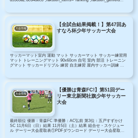
【全試合結果掲載！】第47回あ
大会情報
すなろ杯少年サッカー大会
サッカーマット室内 運動 マット サッカーマット サッカー練習用
マット トレーニングマット 90x60cm 自宅 室内 部活 トレーニン
グマット サッカードリブル 練習 自主練習 屋内サッカー訓練 ラ
グ 滑り止め カーペット サッカーボー...
【優勝は青森FC!】第51回デー
大会情報
リー東北新聞社旗少年サッカー
大会
最終順位 優勝：青森FC 準優勝：AC弘前 第3位：五戸すずかけ
SC 11月6日（日）結果 11月5日（土）結果 組合せ・スケジュー
ル デーリー大会星取表①PDFダウンロード デーリー大会星取表
PDF②ダウンロード デーリー大会順位トーナメ...