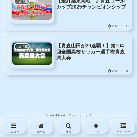
【最終結果掲載！】青森ゴール
大会情報
カップ2025チャンピオンシップ
2025.11.03
【青森山田が29連覇！】第104
大会情報
回全国高校サッカー選手権青森
県大会
2025.11.01
スポサポドットコム
© 2022 スポサポドットコム.
メニュー
ホーム
検索
トップ
サイドバー