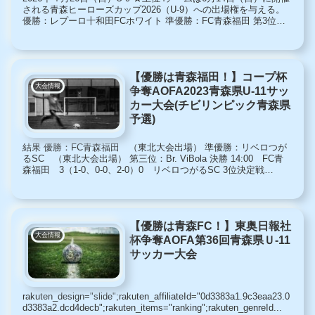
される青森ヒーローズカップ2026（U-9）への出場権を与える。
優勝：レプーロ十和田FCホワイト 準優勝：FC青森福田 第3位：
テルツォ弘前FC 第4位：尾上SC‐Y...
【優勝は青森福田！】コープ杯
大会情報
争奪AOFA2023青森県U-11サッ
カー大会(チビリンピック青森県
予選)
結果 優勝：FC青森福田 （東北大会出場） 準優勝：リベロつが
るSC （東北大会出場） 第三位：Br. ViBola 決勝 14:00 FC青
森福田 3（1-0、0-0、2-0）0 リベロつがるSC 3位決定戦
14:00 ヴィボーラ 7（...
【優勝は青森FC！】東奥日報社
大会情報
杯争奪AOFA第36回青森県Ｕ-11
サッカー大会
rakuten_design="slide";rakuten_affiliateId="0d3383a1.9c3eaa23.0
d3383a2.dcd4decb";rakuten_items="ranking";rakuten_genreId...