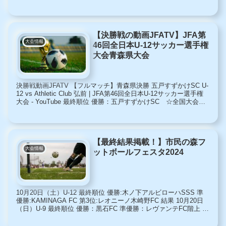
【決勝戦の動画JFATV】JFA第
大会情報
46回全日本U-12サッカー選手権
大会青森県大会
決勝戦動画JFATV 【フルマッチ】青森県決勝 五戸すずかけSC U-
12 vs Athletic Club 弘前 | JFA第46回全日本U-12サッカー選手権
大会 - YouTube 最終順位 優勝：五戸すずかけSC ☆全国大会出
場☆ ...
【最終結果掲載！】市民の森フ
大会情報
ットボールフェスタ2024
10月20日（土）U-12 最終順位 優勝:木ノ下アルビローハSSS 準
優勝:KAMINAGA FC 第3位:レオニーノ木崎野FC 結果 10月20日
（日）U-9 最終順位 優勝：黒石FC 準優勝：レヴァンテFC階上 第
3位：ヴィトリーア南...