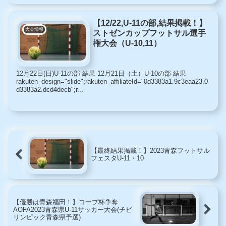
【12/22,U-11の部,結果掲載！】
大会情報
ストゼンカップフットサル選手
権大会（U-10,11）
12月22日(日)U-11の部 結果 12月21日（土）U-10の部 結果
rakuten_design="slide";rakuten_affiliateId="0d3383a1.9c3eaa23.0
d3383a2.dcd4decb";r...
【最終結果掲載！】2023青森フットサル
フェスタU-11・10
【優勝は青森福田！】コープ杯争奪
AOFA2023青森県U-11サッカー大会(チビ
リンピック青森県予選)