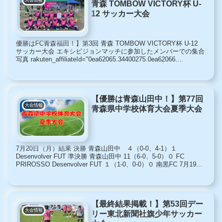
大会情報
青森 TOMBOW VICTORY杯 U-
12 サッカー大会
優勝はFC青森福田！】第3回 青森 TOMBOW VICTORY杯 U-12
サッカー大会 エキシビジョンマッチに参加したメンバーでの集合
写真 rakuten_affiliateId="0ea62065.34400275.0ea62066....
【優勝は青森山田中！】第77回
大会情報
青森県中学校体育大会夏季大会
7月20日（月）結果 決勝 青森山田中 ４（0-0、4-1）１
Desenvolver FUT 準決勝 青森山田中 11（6-0、5-0）０ FC
PRIROSSO Desenvolver FUT １（1-0、0-0）０ 南黒FC 7月19...
【最終結果掲載！】第53回デー
大会情報
リー東北新聞社旗少年サッカー