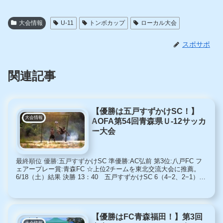
大会情報
U-11
トンボカップ
ローカル大会
スポサポ
関連記事
【優勝は五戸すずかけSC！】
大会情報
AOFA第54回青森県Ｕ-12サッカ
ー大会
最終順位 優勝:五戸すずかけSC 準優勝:AC弘前 第3位:八戸FC フ
ェアープレー賞:青森FC ☆上位2チームを東北交流大会に推薦。
6/18（土）結果 決勝 13：40 五戸すずかけSC 6（4−2、2−1）
3 AC弘前 ３位決定戦 1...
【優勝はFC青森福田！】第3回