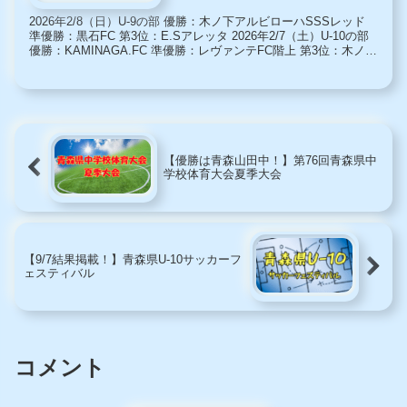
2026年2/8（日）U-9の部 優勝：木ノ下アルビローハSSSレッド
準優勝：黒石FC 第3位：E.Sアレッタ 2026年2/7（土）U-10の部
優勝：KAMINAGA.FC 準優勝：レヴァンテFC階上 第3位：木ノ下
アルビローハSSS...
【優勝は青森山田中！】第76回青森県中
学校体育大会夏季大会
【9/7結果掲載！】青森県U-10サッカーフ
ェスティバル
コメント