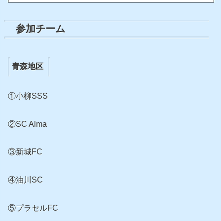
参加チーム
青森地区
①小柳SSS
②SC Alma
③新城FC
④油川SC
⑤プラセルFC