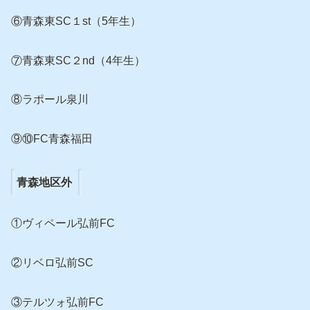
⑥青森東SC１st（5年生）
⑦青森東SC２nd（4年生）
⑧ラポール泉川
⑨⑩FC青森福田
青森地区外
①ヴィペール弘前FC
②リベロ弘前SC
③テルツォ弘前FC