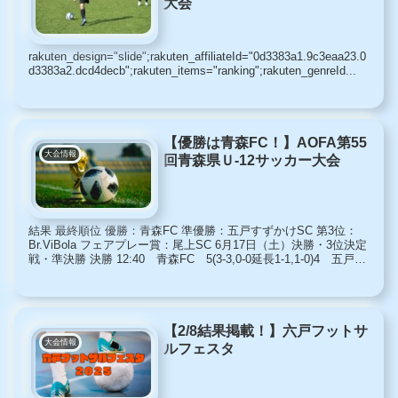
大会
rakuten_design="slide";rakuten_affiliateId="0d3383a1.9c3eaa23.0
d3383a2.dcd4decb";rakuten_items="ranking";rakuten_genreId...
【優勝は青森FC！】AOFA第55
大会情報
回青森県Ｕ-12サッカー大会
結果 最終順位 優勝：青森FC 準優勝：五戸すずかけSC 第3位：
Br.ViBola フェアプレー賞：尾上SC 6月17日（土）決勝・3位決定
戦・準決勝 決勝 12:40 青森FC 5(3-3,0-0延長1-1,1-0)4 五戸す
ずかけSC...
【2/8結果掲載！】六戸フットサ
大会情報
ルフェスタ