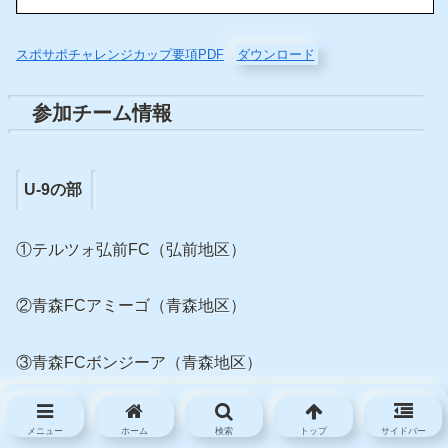
スポサポチャレンジカップ要項PDF
ダウンロード
参加チーム情報
U-9の部
①テルツォ弘前FC（弘前地区）
②青森FCアミーゴ（青森地区）
③青森FCボンジーア（青森地区）
④AC弘前（弘前地区）
メニュー
ホーム
検索
トップ
サイドバー