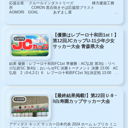
応援企業 クルールインダストリーズ 棟方建築工務
所 CORON 黒石焼きそば応援団ブラスト
AOMORI GOAL あずまし屋
15日（日）青森ヒーローズカップ2025 最終順位 優...
【優勝はレプーロ十和田1st！】
大会情報
第12回JCカップU-11少年少女
サッカー大会 青森県大会
結果 優勝：レプーロ十和田FC1st 準優勝：AC弘前 第3位：リベ
ロ弘前SC 第4位：おいらせFC 決勝トーナメント 決勝 13:00 AC
弘前 2（0-4,2‐2）6 レプーロ十和田FC1st 3位決定戦 13:00 リ
ベロ弘前SC 4...
【最終結果掲載!】第22回Ｕ-9・
大会情報
8白寿園カップサッカー大会
アディダス キッズ サッカー日本代表 2024 ホーム レプリカ ミニ