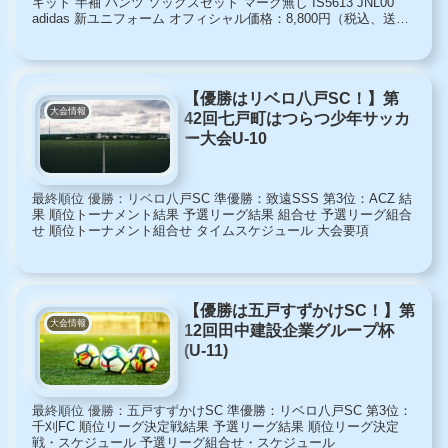
キット 半袖 パンツ ソックスセット マーク無し IS5613 JNL00
adidas 新ユニフォーム オフィシャル価格：8,800円（税込、送料
別) (2024/11...
【優勝はリベロ八戸SC！】第
大会情報
42回七戸町はつらつ少年サッカ
ー大会U-10
最終順位 優勝：リベロ八戸SC 準優勝：致遠SSS 第3位：ACZ 結
果 順位トーナメント結果 予選リーグ結果 組合せ 予選リーグ組合
せ 順位トーナメント組合せ タイムスケジュール 大会要項
【優勝は五戸すずかけSC！】第
大会情報
12回田中建設企業グループ杯
(U-11)
最終順位 優勝：五戸すずかけSC 準優勝：リベロ八戸SC 第3位：
千刈FC 順位リーグ決定戦結果 予選リーグ結果 順位リーグ決定
戦・スケジュール 予選リーグ組合せ・スケジュール