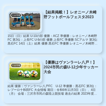
【結果掲載！】レオニーノ木崎
大会情報
野フットボールフェスタ2023
15日（日）結果 U-10の部 優勝：ACZ 準優勝：レオニーノ木崎野
FC 第3位：上長FC U-9の部 優勝:上長FC 準優勝:SCアルマ 第3位:
黒石FC 14日（土）結果 優勝:黒石FC 準優勝:レオニーノ木崎野
FC 第3位:レプーロ...
【優勝はヴァンラーレ八戸！】
大会情報
2024市民の森U-12少年サッカー
大会
結果 優勝：ヴァンラーレ八戸FC U-12 準優勝：黒石FC 第3位：
レプーロ十和田FC 大会情報 期日：令和6年11月3日（日）、4日
（月） 会場：三沢市市民の森陸上競技場 過去の結果 2023年度結
果