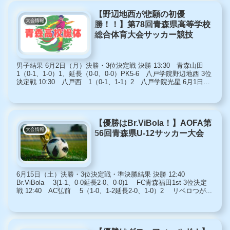
【野辺地西が悲願の初優
大会情報
勝！！】第78回青森県高等学校
総合体育大会サッカー競技
男子結果 6月2日（月）決勝・3位決定戦 決勝 13:30 青森山田
1（0-1、1-0）1、延長（0-0、0-0）PK5-6 八戸学院野辺地西 3位
決定戦 10:30 八戸西 1（0-1、1-1）2 八戸学院光星 6月1日
（日）準決勝 1...
【優勝はBr.ViBola！】AOFA第
大会情報
56回青森県U-12サッカー大会
6月15日（土）決勝・3位決定戦・準決勝結果 決勝 12:40
Br.ViBola 3(1-1、0-0延長2-0、0-0)1 FC青森福田1st 3位決定
戦 12:40 AC弘前 5（1-0、1-2延長2-0、1-0）2 リベロつが...