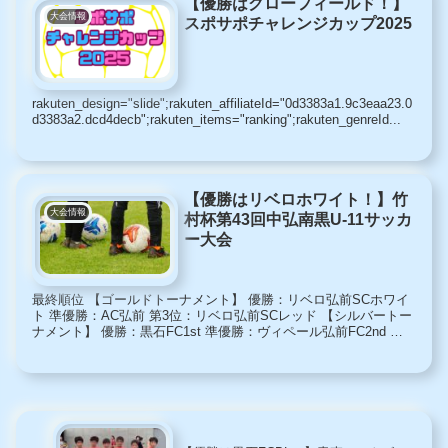
【優勝はグローフィールド！】
大会情報
スポサポチャレンジカップ2025
rakuten_design="slide";rakuten_affiliateId="0d3383a1.9c3eaa23.0
d3383a2.dcd4decb";rakuten_items="ranking";rakuten_genreId...
【優勝はリベロホワイト！】竹
大会情報
村杯第43回中弘南黒U-11サッカ
ー大会
最終順位 【ゴールドトーナメント】 優勝：リベロ弘前SCホワイ
ト 準優勝：AC弘前 第3位：リベロ弘前SCレッド 【シルバートー
ナメント】 優勝：黒石FC1st 準優勝：ヴィペール弘前FC2nd 第3
位：光田寺SSS トーナメント・フレンド...